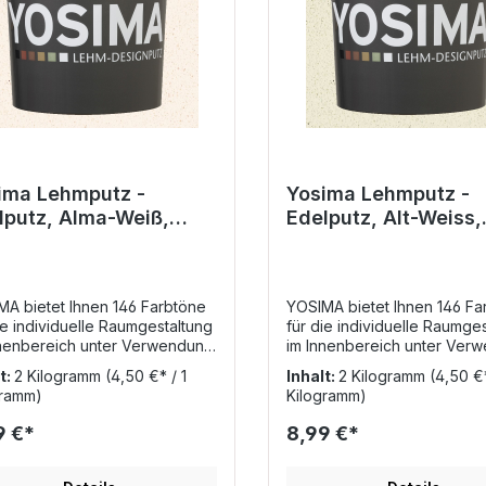
ima Lehmputz -
Yosima Lehmputz -
lputz, Alma-Weiß,
Edelputz, Alt-Weiss,
ssic-Farbtöne
Classic-Farbtöne
MA bietet Ihnen 146 Farbtöne
YOSIMA bietet Ihnen 146 Fa
ie individuelle Raumgestaltung
für die individuelle Raumge
nnenbereich unter Verwendung
im Innenbereich unter Ver
Lehm auf höchstem
von Lehm auf höchstem
t:
2 Kilogramm
(4,50 €* / 1
Inhalt:
2 Kilogramm
(4,50 €*
u!Darunter zählen
Niveau!Darunter zählen
gramm)
Kilogramm)
ielsweise die Grundfarbtöne,
beispielsweise die Grundfa
lassic-Farbtöne, sowie auch
die Classic-Farbtöne, sowi
9 €*
8,99 €*
7 Farbräume, welche zur
die 7 Farbräume, welche zu
elung mit 5 Strukturzusätzen
Veredelung mit 5 Strukturz
scht werden können und so
gemischt werden können u