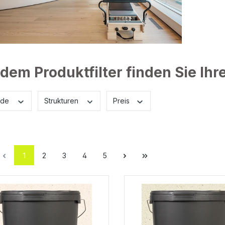
 dem Produktfilter finden Sie Ih
nde
Strukturen
Preis
1
2
3
4
5