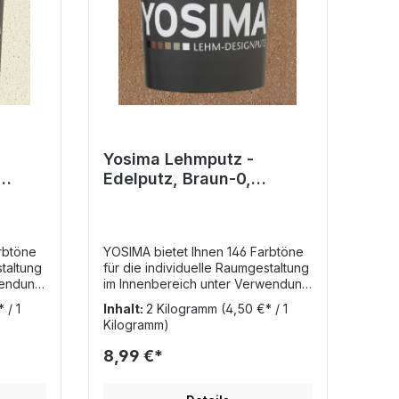
Yosima Lehmputz -
Edelputz, Braun-0,
Grundfarbe
rbtöne
YOSIMA bietet Ihnen 146 Farbtöne
staltung
für die individuelle Raumgestaltung
wendung
im Innenbereich unter Verwendung
von Lehm auf höchstem
 / 1
Inhalt:
2 Kilogramm
(4,50 €* / 1
Niveau!Darunter zählen
Kilogramm)
rbtöne,
beispielsweise die Grundfarbtöne,
e auch
die Classic-Farbtöne, sowie auch
8,99 €*
r
die 7 Farbräume, welche zur
usätzen
Veredelung mit 5 Strukturzusätzen
nd so
gemischt werden können und so