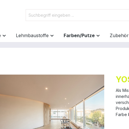
e
Lehmbaustoffe
Farben/Putze
Zubehör
YO
Als Mi
innerh
versch
Produk
Farbe 