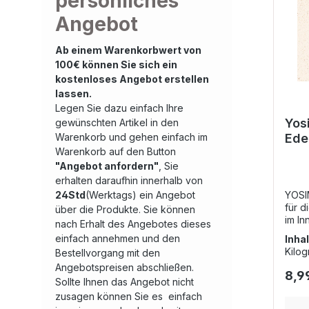
persönliches
Angebot
Ab einem Warenkorbwert von
100€ können Sie sich ein
kostenloses Angebot erstellen
lassen.
Legen Sie dazu einfach Ihre
Yos
gewünschten Artikel in den
Warenkorb und gehen einfach im
Ede
Warenkorb auf den Button
Cla
"Angebot anfordern"
, Sie
erhalten daraufhin innerhalb von
24Std
(Werktags) ein Angebot
YOSI
für d
über die Produkte. Sie können
im I
nach Erhalt des Angebotes dieses
von 
einfach annehmen und den
Inhal
Nivea
Kilo
Bestellvorgang mit den
beisp
Angebotspreisen abschließen.
die C
8,9
Sollte Ihnen das Angebot nicht
die 
Vered
zusagen können Sie es einfach
gemi