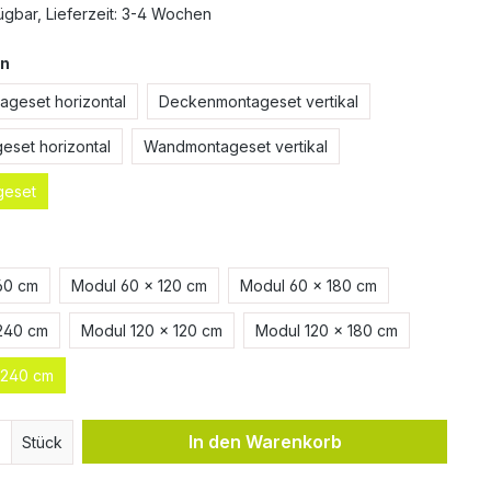
ügbar, Lieferzeit: 3-4 Wochen
n
geset horizontal
Deckenmontageset vertikal
set horizontal
Wandmontageset vertikal
geset
60 cm
Modul 60 x 120 cm
Modul 60 x 180 cm
240 cm
Modul 120 x 120 cm
Modul 120 x 180 cm
 240 cm
In den Warenkorb
Stück