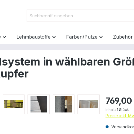
e
Lehmbaustoffe
Farben/Putze
Zubehör
lsystem in wählbaren Grö
Kupfer
769,00
Inhalt:
1 Stück
Preise inkl. M
Versandkos