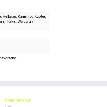
e
, Hellgrau
, Karminrot
, Kupfer
,
arz
, Türkis
, Waldgrün
onsversand
Shop Service