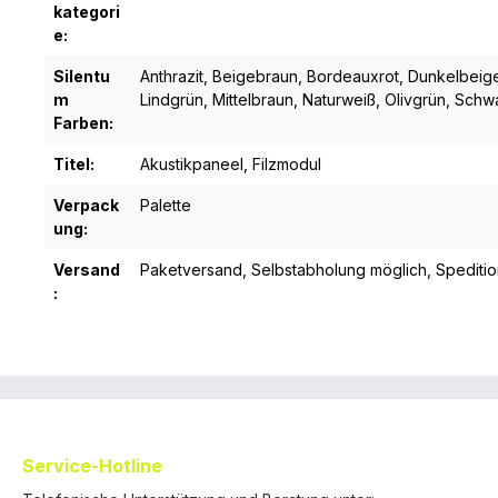
kategori
e:
Silentu
Anthrazit
, Beigebraun
, Bordeauxrot
, Dunkelbeig
m
Lindgrün
, Mittelbraun
, Naturweiß
, Olivgrün
, Schw
Farben:
Titel:
Akustikpaneel, Filzmodul
Verpack
Palette
ung:
Versand
Paketversand
, Selbstabholung möglich
, Spediti
:
Service-Hotline